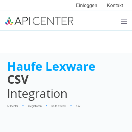
Einloggen
Kontakt
Haufe Lexware
CSV
Integration
APIcenter
integrationen
haufe lexware
csv