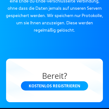
eine Ende-zu-Ende-verschlüsselte Verbindung,
ohne dass die Daten jemals auf unseren Servern
gespeichert werden. Wir speichern nur Protokolle,
um sie Ihnen anzuzeigen. Diese werden
regelmäßig gelöscht.
Bereit?
KOSTENLOS REGISTRIEREN