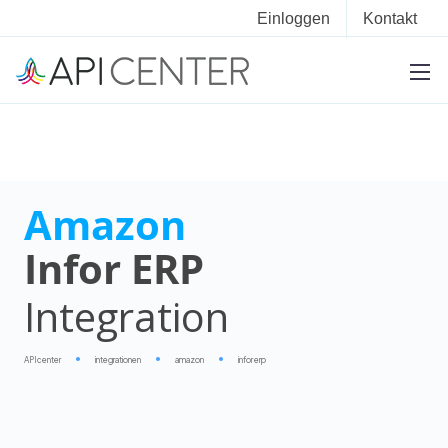
Einloggen
Kontakt
Amazon
Infor ERP
Integration
APIcenter
integrationen
amazon
infor erp