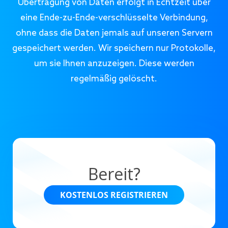
Übertragung von Daten erfolgt in Echtzeit über
eine Ende-zu-Ende-verschlüsselte Verbindung,
ohne dass die Daten jemals auf unseren Servern
gespeichert werden. Wir speichern nur Protokolle,
um sie Ihnen anzuzeigen. Diese werden
regelmäßig gelöscht.
Bereit?
KOSTENLOS REGISTRIEREN