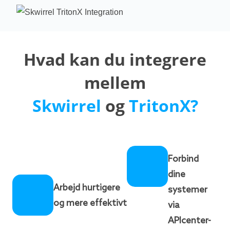
Hvad kan du integrere
mellem
Skwirrel
og
TritonX?
Forbind
dine
Arbejd hurtigere
systemer
og mere effektivt
via
APIcenter-