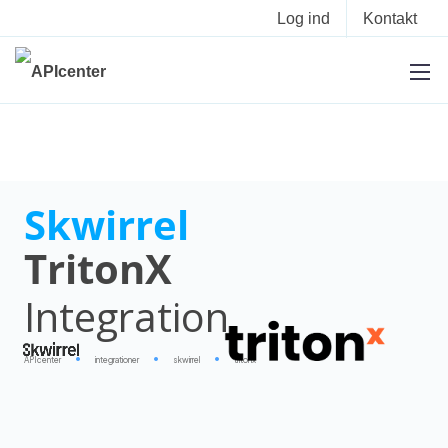
Log ind
Kontakt
Skwirrel
TritonX
Integration
APIcenter
integrationer
skwirrel
tritonx