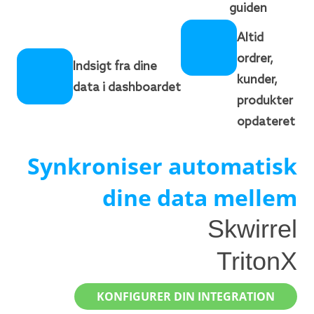
guiden
Altid
ordrer,
Indsigt fra dine
kunder,
data i dashboardet
produkter
opdateret
Synkroniser automatisk
dine data mellem
Skwirrel
TritonX
KONFIGURER DIN INTEGRATION