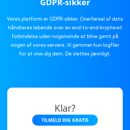
GDPR-sikker
Vores platform er GDPR-sikker. Overførsel af data
håndteres løbende over en end-to-end-krypteret
forbindelse uden nogensinde at blive gemt på
nogen af vores servere. Vi gemmer kun logfiler
for at vise dig dem. De slettes jævnligt.
Klar?
TILMELD DIG GRATIS