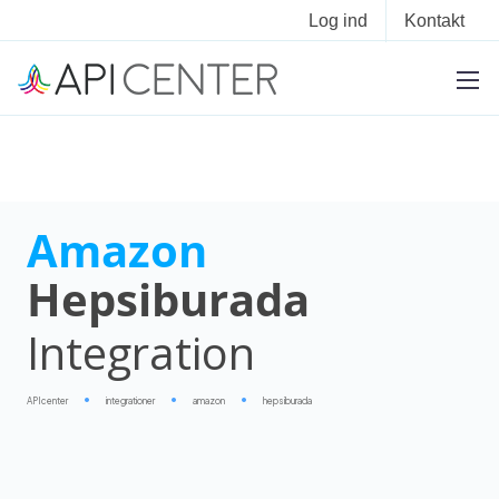
Log ind
Kontakt
Amazon
Hepsiburada
Integration
APIcenter
integrationer
amazon
hepsiburada